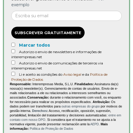
exemplo
SUBSCREVER GRATUITAMENTE
Marcar todos
Autorizo o envio de newsletters e informações de
interempresas.net
Autorizo o envio de comunicações de terceiros via
interempresas.net
Li e aceito as condições do
Aviso legal
e da
Política de
Proteção de Dados
Responsable:
Interempresas Media, S.L.U.
Finalidades:
Assinatura da(s)
nossa(s) newsletter(s). Gerenciamento de contas de usuários. Envio de e-
mails relacionados a ele ou relacionados a interesses semelhantes ou
associados.
Conservação:
durante o relacionamento com você, ou enquanto
for necessário para realizar os propósitos especificados.
Atribuição:
Os
dados podem ser transferidos para
outras empresas do grupo
por motivos de
gestão interna.
Derechos:
Acceso, rectificación, oposición, supresión,
portabilidad, limitación del tratatamiento y decisiones automatizadas:
entre em
contato com nosso DPO
. Si considera que el tratamiento no se ajusta a la
normativa vigente, puede presentar reclamación ante la
AEPD
.
Mais
informação:
Política de Proteção de Dados