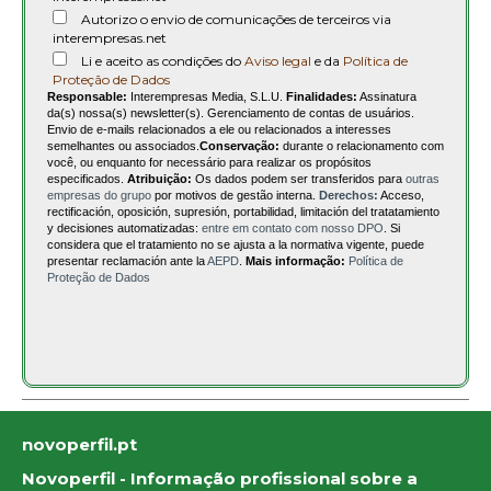
Autorizo o envio de comunicações de terceiros via
interempresas.net
Li e aceito as condições do
Aviso legal
e da
Política de
Proteção de Dados
Responsable:
Interempresas Media, S.L.U.
Finalidades:
Assinatura
da(s) nossa(s) newsletter(s). Gerenciamento de contas de usuários.
Envio de e-mails relacionados a ele ou relacionados a interesses
semelhantes ou associados.
Conservação:
durante o relacionamento com
você, ou enquanto for necessário para realizar os propósitos
especificados.
Atribuição:
Os dados podem ser transferidos para
outras
empresas do grupo
por motivos de gestão interna.
Derechos:
Acceso,
rectificación, oposición, supresión, portabilidad, limitación del tratatamiento
y decisiones automatizadas:
entre em contato com nosso DPO
. Si
considera que el tratamiento no se ajusta a la normativa vigente, puede
presentar reclamación ante la
AEPD
.
Mais informação:
Política de
Proteção de Dados
novoperfil.pt
Novoperfil - Informação profissional sobre a