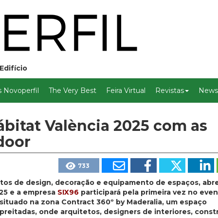
Edifício
 Novoperfil
The Very Best
Feira Virtual
Revistas
Newsl
Hábitat València 2025 com as
door
733
ntos de design, decoração e equipamento de espaços, abre
025 e a empresa
SIX96
participará pela primeira vez no even
á situado na zona Contract 360º by Maderalia, um espaço
reitadas, onde arquitetos, designers de interiores, const