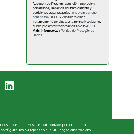
Acceso, rectificación, oposición, supresión,
portabilidad, limitación del tratatamiento y
decisiones automatizadas:
entre em contato
com nosso DPO
. Si considera que el
tratamiento no se ajusta a la normativa vigente,
puede presentar reclamación ante la
AEPD
.
Mais informação:
Política de Proteção de
Dados
líticos e para lhe mostrar publicidade personalizada
onfigurá-los ou rejeitar a sua utilização clicando em