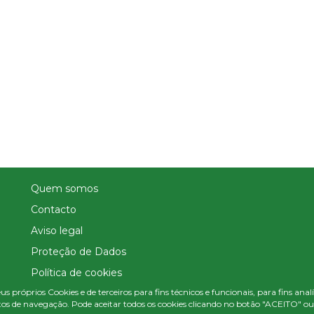
Quem somos
Contacto
Aviso legal
Proteção de Dados
Política de cookies
us próprios Cookies e de terceiros para fins técnicos e funcionais, para fins ana
Política de Privacidade Nas Redes Sociais
os de navegação. Pode aceitar todos os cookies clicando no botão "ACEITO" ou c