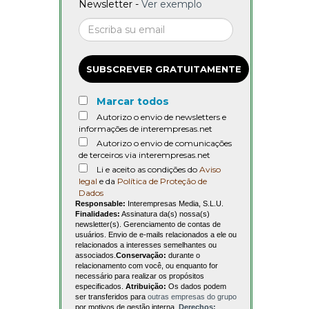
Newsletter -
Ver exemplo
SUBSCREVER GRATUITAMENTE
Marcar todos
Autorizo o envio de newsletters e
informações de interempresas.net
Autorizo o envio de comunicações
de terceiros via interempresas.net
Li e aceito as condições do
Aviso
legal
e da
Política de Proteção de
Dados
Responsable:
Interempresas Media, S.L.U.
Finalidades:
Assinatura da(s) nossa(s)
newsletter(s). Gerenciamento de contas de
usuários. Envio de e-mails relacionados a ele ou
relacionados a interesses semelhantes ou
associados.
Conservação:
durante o
relacionamento com você, ou enquanto for
necessário para realizar os propósitos
especificados.
Atribuição:
Os dados podem
ser transferidos para
outras empresas do grupo
por motivos de gestão interna.
Derechos: