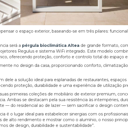
pensar o espaço exterior, baseando-se em três pilares: funcional
cia será a
pérgula bioclimática Altea
de grande formato, com
rojetores Regulus e sistema WiFi integrado. Este modelo comb
, oferecendo proteção, conforto e controlo total do espaço ex
ente no design da casa, proporcionando conforto, climatização 
 dele a solução ideal para esplanadas de restaurantes, espaços
erecendo proteção, durabilidade e uma experiência de utilização 
uas primeiras coleções de mobiliário de exterior premium, conc
cia. Ambas se destacam pela sua resistência às intempéries, dura
e — do residencial ao de lazer — sem sacrificar o design conte
cia é o lugar ideal para estabelecer sinergias com os profissionai
res de alto rendimento e mostrar como o alumínio, o nosso princip
os de design, durabilidade e sustentabilidade”.