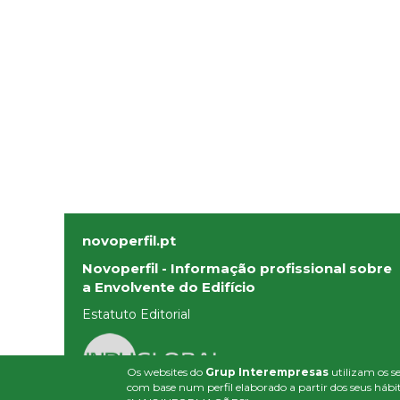
novoperfil.pt
Novoperfil - Informação profissional sobre
a Envolvente do Edifício
Estatuto Editorial
Os websites do
Grup Interempresas
utilizam os se
com base num perfil elaborado a partir dos seus hábit