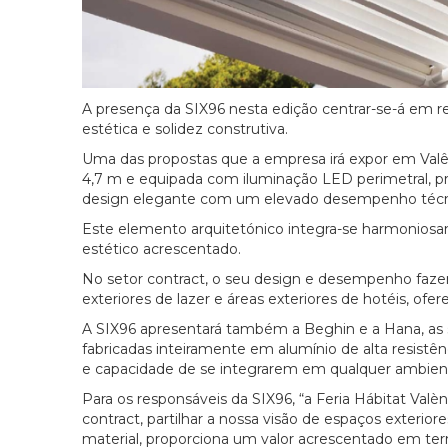
A presença da SIX96 nesta edição centrar-se-á em re
estética e solidez construtiva.
Uma das propostas que a empresa irá expor em Valên
4,7 m e equipada com iluminação LED perimetral, p
design elegante com um elevado desempenho técnico
Este elemento arquitetónico integra-se harmoniosam
estético acrescentado.
No setor contract, o seu design e desempenho fazem
exteriores de lazer e áreas exteriores de hotéis, of
A SIX96 apresentará também a Beghin e a Hana, as s
fabricadas inteiramente em alumínio de alta resistên
e capacidade de se integrarem em qualquer ambient
Para os responsáveis da SIX96, “a Feria Hábitat Valèn
contract, partilhar a nossa visão de espaços exterio
material, proporciona um valor acrescentado em term