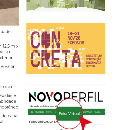
idade,
 12,5 m x
ina um
terior.
e valor
premium.
ebidas e
bilidade
mporâneo.
s do canal
al