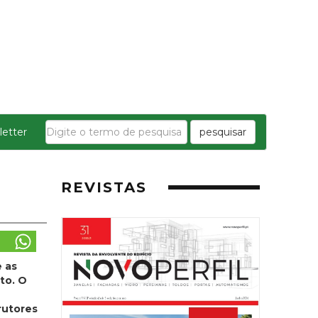
etter
pesquisar
REVISTAS
 as
to. O
rutores