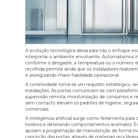
A evolução tecnológica deixa para trás o enfoque ex
interpretar o ambiente envolvente. Automatismos 
conforme o desgaste, a temperatura ou o número de 
recolhida permite ainda que os instaladores realize
e assegurando maior fiabilidade operacional.
A conetividade torna-se um requisito estratégico, 
instalações. As portas comunicam-se com plataforma
supervisão remota, monitorização de consumos e reg
sem contacto elevam os padrões de higiene, seguran
comerciais.
A inteligência artificial surge como ferramenta para 
horários e detetando comportamentos anómalos. Est
apoiam a programação de manutenção de forma mais 
conceção das portas, através de materiais recicláve