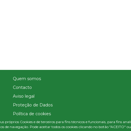
Quem somos
Contacto
Aviso legal
Proteção de Dados
Política de cookies
us próprios Cookies e de terceiros para fins técnicos e funcionais, para fins ana
Política de Privacidade Nas Redes Sociais
os de navegação. Pode aceitar todos os cookies clicando no botão "ACEITO" ou c