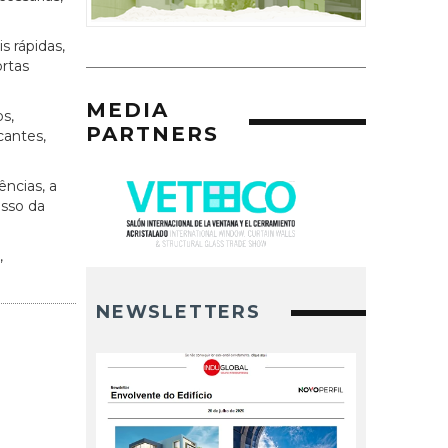
s rápidas,
ortas
MEDIA
s,
PARTNERS
cantes,
ências, a
esso da
,
NEWSLETTERS