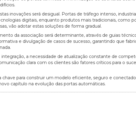
ifícios.
as inovações será desigual. Portas de tráfego intenso, industriai
tecnologias digitais, enquanto produtos mais tradicionais, como p
as, vão adotar estas soluções de forma gradual.
nto da associação será determinante, através de guias técnico
rmativa e divulgação de casos de sucesso, garantindo que fabri
enada.
de integração, a necessidade de atualização constante de compet
omunicação clara com os clientes são fatores críticos para o suc
a chave para construir um modelo eficiente, seguro e conectado
novo capítulo na evolução das portas automáticas.