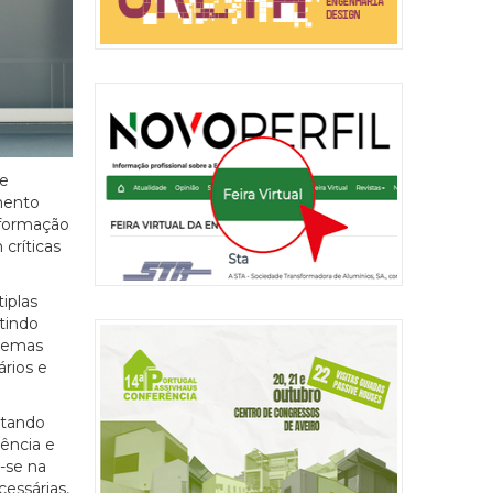
de
mento
nformação
críticas
iplas
tindo
stemas
rios e
stando
ência e
-se na
essárias,