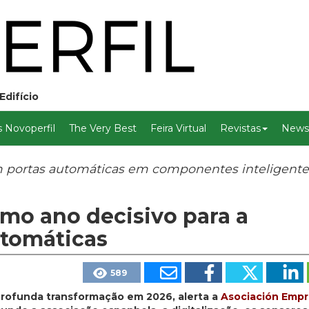
Edifício
 Novoperfil
The Very Best
Feira Virtual
Revistas
Newsl
am portas automáticas em componentes inteligente
mo ano decisivo para a
utomáticas
589
profunda transformação em 2026, alerta a
Asociación Empr