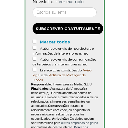
Newsletter -
Ver exemplo
SUBSCREVER GRATUITAMENTE
Marcar todos
Autorizo o envio de newsletters e
informações de interempresas.net
Autorizo o envio de comunicações
de terceiros via interempresas.net
Li e aceito as condições do
Aviso
legal
e da
Política de Proteção de
Dados
Responsable:
Interempresas Media, S.L.U.
Finalidades:
Assinatura da(s) nossa(s)
newsletter(s). Gerenciamento de contas de
usuários. Envio de e-mails relacionados a ele ou
relacionados a interesses semelhantes ou
associados.
Conservação:
durante o
relacionamento com você, ou enquanto for
necessário para realizar os propósitos
especificados.
Atribuição:
Os dados podem
ser transferidos para
outras empresas do grupo
por motivos de gestão interna.
Derechos: