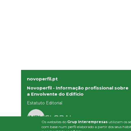
novoperfil.pt
Novoperfil - Informação profissional sobre
a Envolvente do Edifício
Estatuto Editorial
Os websites do
Grup Interempresas
utilizam os se
com base num perfil elaborado a partir dos seus hábit