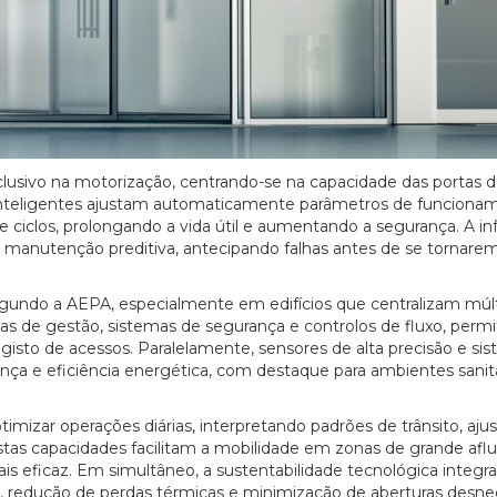
clusivo na motorização, centrando-se na capacidade das portas 
inteligentes ajustam automaticamente parâmetros de funciona
ciclos, prolongando a vida útil e aumentando a segurança. A i
m manutenção preditiva, antecipando falhas antes de se tornarem 
segundo a AEPA, especialmente em edifícios que centralizam múlt
s de gestão, sistemas de segurança e controlos de fluxo, permi
isto de acessos. Paralelamente, sensores de alta precisão e si
ça e eficiência energética, com destaque para ambientes sanitá
otimizar operações diárias, interpretando padrões de trânsito, aju
as capacidades facilitam a mobilidade em zonas de grande aflu
eficaz. Em simultâneo, a sustentabilidade tecnológica integra
is, redução de perdas térmicas e minimização de aberturas desnec