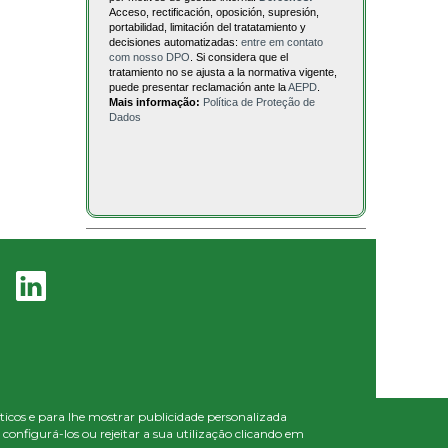
Acceso, rectificación, oposición, supresión,
portabilidad, limitación del tratatamiento y
decisiones automatizadas:
entre em contato
com nosso DPO
. Si considera que el
tratamiento no se ajusta a la normativa vigente,
puede presentar reclamación ante la
AEPD
.
Mais informação:
Política de Proteção de
Dados
líticos e para lhe mostrar publicidade personalizada
onfigurá-los ou rejeitar a sua utilização clicando em