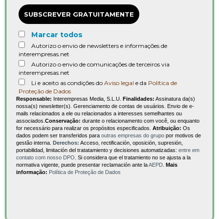
SUBSCREVER GRATUITAMENTE
Marcar todos
Autorizo o envio de newsletters e informações de
interempresas.net
Autorizo o envio de comunicações de terceiros via
interempresas.net
Li e aceito as condições do
Aviso legal
e da
Política de
Proteção de Dados
Responsable:
Interempresas Media, S.L.U.
Finalidades:
Assinatura da(s)
nossa(s) newsletter(s). Gerenciamento de contas de usuários. Envio de e-
mails relacionados a ele ou relacionados a interesses semelhantes ou
associados.
Conservação:
durante o relacionamento com você, ou enquanto
for necessário para realizar os propósitos especificados.
Atribuição:
Os
dados podem ser transferidos para
outras empresas do grupo
por motivos de
gestão interna.
Derechos:
Acceso, rectificación, oposición, supresión,
portabilidad, limitación del tratatamiento y decisiones automatizadas:
entre em
contato com nosso DPO
. Si considera que el tratamiento no se ajusta a la
normativa vigente, puede presentar reclamación ante la
AEPD
.
Mais
informação:
Política de Proteção de Dados