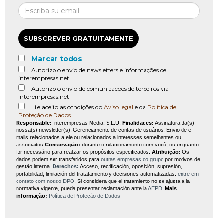
SUBSCREVER GRATUITAMENTE
Marcar todos
Autorizo o envio de newsletters e informações de
interempresas.net
Autorizo o envio de comunicações de terceiros via
interempresas.net
Li e aceito as condições do
Aviso legal
e da
Política de
Proteção de Dados
Responsable:
Interempresas Media, S.L.U.
Finalidades:
Assinatura da(s)
nossa(s) newsletter(s). Gerenciamento de contas de usuários. Envio de e-
mails relacionados a ele ou relacionados a interesses semelhantes ou
associados.
Conservação:
durante o relacionamento com você, ou enquanto
for necessário para realizar os propósitos especificados.
Atribuição:
Os
dados podem ser transferidos para
outras empresas do grupo
por motivos de
gestão interna.
Derechos:
Acceso, rectificación, oposición, supresión,
portabilidad, limitación del tratatamiento y decisiones automatizadas:
entre em
contato com nosso DPO
. Si considera que el tratamiento no se ajusta a la
normativa vigente, puede presentar reclamación ante la
AEPD
.
Mais
informação:
Política de Proteção de Dados