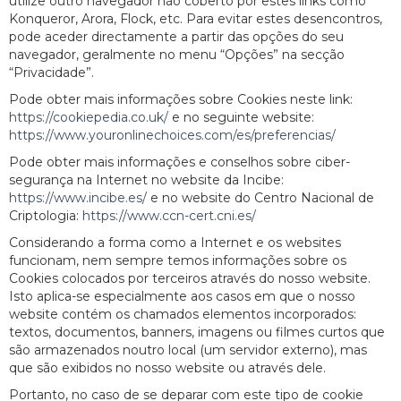
utilize outro navegador não coberto por estes links como
Konqueror, Arora, Flock, etc. Para evitar estes desencontros,
pode aceder directamente a partir das opções do seu
navegador, geralmente no menu “Opções” na secção
“Privacidade”.
Pode obter mais informações sobre Cookies neste link:
https://cookiepedia.co.uk/
e no seguinte website:
https://www.youronlinechoices.com/es/preferencias/
Pode obter mais informações e conselhos sobre ciber-
segurança na Internet no website da Incibe:
https://www.incibe.es/
e no website do Centro Nacional de
Criptologia:
https://www.ccn-cert.cni.es/
Considerando a forma como a Internet e os websites
funcionam, nem sempre temos informações sobre os
Cookies colocados por terceiros através do nosso website.
Isto aplica-se especialmente aos casos em que o nosso
website contém os chamados elementos incorporados:
textos, documentos, banners, imagens ou filmes curtos que
são armazenados noutro local (um servidor externo), mas
que são exibidos no nosso website ou através dele.
Portanto, no caso de se deparar com este tipo de cookie