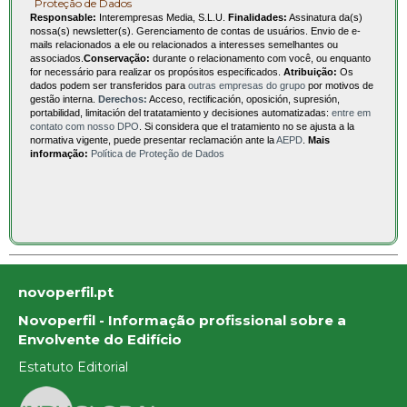
Proteção de Dados
Responsable:
Interempresas Media, S.L.U.
Finalidades:
Assinatura da(s)
nossa(s) newsletter(s). Gerenciamento de contas de usuários. Envio de e-
mails relacionados a ele ou relacionados a interesses semelhantes ou
associados.
Conservação:
durante o relacionamento com você, ou enquanto
for necessário para realizar os propósitos especificados.
Atribuição:
Os
dados podem ser transferidos para
outras empresas do grupo
por motivos de
gestão interna.
Derechos:
Acceso, rectificación, oposición, supresión,
portabilidad, limitación del tratatamiento y decisiones automatizadas:
entre em
contato com nosso DPO
. Si considera que el tratamiento no se ajusta a la
normativa vigente, puede presentar reclamación ante la
AEPD
.
Mais
informação:
Política de Proteção de Dados
novoperfil.pt
Novoperfil - Informação profissional sobre a
Envolvente do Edifício
Estatuto Editorial