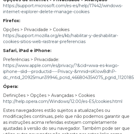
https://support.microsoft.com/es-es/help/17442/windows-
internet-explorer-delete-manage-cookies
Firefox:
Opções > Privacidade > Cookies
https://support.mozilla.org/es/kb/habilitar-y-deshabilitar-
cookies-sitios-web-rastrear-preferencias
Safari, iPad e iPhone:
Preferências > Privacidade:
https://www.apple.com/es/privacy/?&cid=wwa-es-kwgo-
iphone--slid---productid----Privacy-&mnid=sKIow8dhP-
dc_mtid_20925mun39946_pcrid_466804354075_pgrid_11201
Ópera:
Definições > Opções > Avançadas > Cookies
http://help.opera.com/Windows/12.00/es-ES/cookies.html
Estes navegadores estão sujeitos a atualizações ou
modificações contínuas, pelo que não podemos garantir que
as instruções acima referidas estejam completamente
ajustadas à versão do seu navegador. Também pode ser que