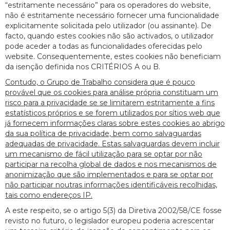
“estritamente necessário” para os operadores do website,
não é estritamente necessário fornecer uma funcionalidade
explicitamente solicitada pelo utilizador (ou assinante). De
facto, quando estes cookies não são activados, o utilizador
pode aceder a todas as funcionalidades oferecidas pelo
website. Consequentemente, estes cookies não beneficiam
da isenção definida nos CRITÉRIOS A ou B.
Contudo, o Grupo de Trabalho considera que é pouco
provável que os cookies para análise própria constituam um
risco para a privacidade se se limitarem estritamente a fins
estatísticos próprios e se forem utilizados por sítios web que
já fornecem informações claras sobre estes cookies ao abrigo
da sua política de privacidade, bem como salvaguardas
adequadas de privacidade. Estas salvaguardas devem incluir
um mecanismo de fácil utilização para se optar por não
participar na recolha global de dados e nos mecanismos de
anonimização que são implementados e para se optar por
não participar noutras informações identificáveis recolhidas,
tais como endereços IP.
A este respeito, se o artigo 5(3) da Diretiva 2002/58/CE fosse
revisto no futuro, o legislador europeu poderia acrescentar