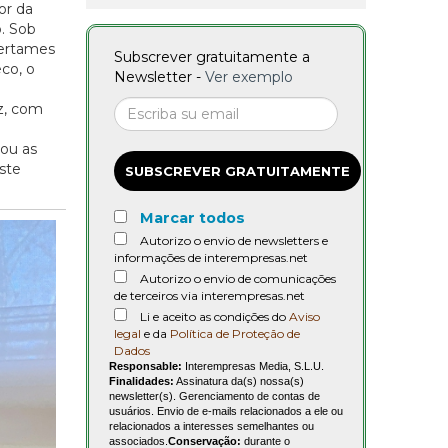
or da
. Sob
certames
Subscrever gratuitamente a
co, o
Newsletter -
Ver exemplo
z, com
cou as
ste
SUBSCREVER GRATUITAMENTE
Marcar todos
Autorizo o envio de newsletters e
informações de interempresas.net
Autorizo o envio de comunicações
de terceiros via interempresas.net
Li e aceito as condições do
Aviso
legal
e da
Política de Proteção de
Dados
Responsable:
Interempresas Media, S.L.U.
Finalidades:
Assinatura da(s) nossa(s)
newsletter(s). Gerenciamento de contas de
usuários. Envio de e-mails relacionados a ele ou
relacionados a interesses semelhantes ou
associados.
Conservação:
durante o