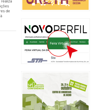
realiza
sições
res de
 à