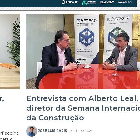
,
Entrevista com Alberto Leal,
diretor da Semana Internaci
27/07/2026
20/07/2026
da Construção
JOSÉ LUIS PARÍS
- 8 JULHO, 2024
rf acolhe
para o