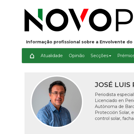
Informação profissional sobre a Envolvente do 
Atualidade
Opinião
Secções
Prémios
JOSÉ LUIS 
Periodista especia
Licenciado en Peri
Autònoma de Barcel
Protección Solar, 
control solar, fach