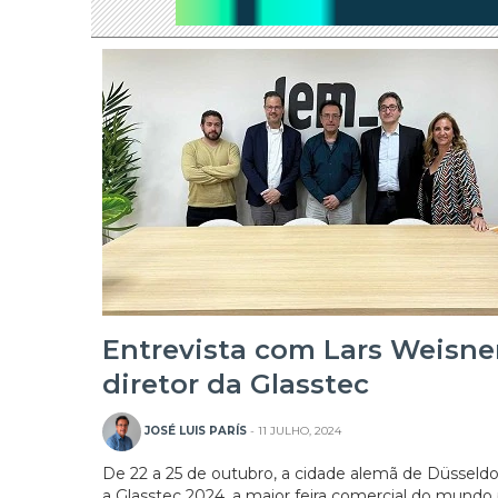
Entrevista com Lars Weisner
diretor da Glasstec
20/07/2026
JOSÉ LUIS PARÍS
- 11 JULHO, 2024
De 22 a 25 de outubro, a cidade alemã de Düsseldo
a Glasstec 2024, a maior feira comercial do mundo 