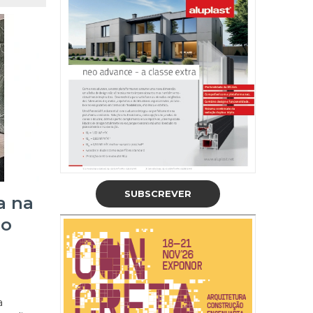
SUBSCREVER
a na
do
a