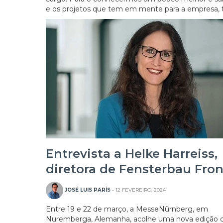
e os projetos que tem em mente para a empresa, 
Entrevista a Helke Harreiss,
diretora de Fensterbau Fron
JOSÉ LUIS PARÍS
- 12 FEVEREIRO, 2024
Entre 19 e 22 de março, a MesseNürnberg, em
Nuremberga, Alemanha, acolhe uma nova edição 