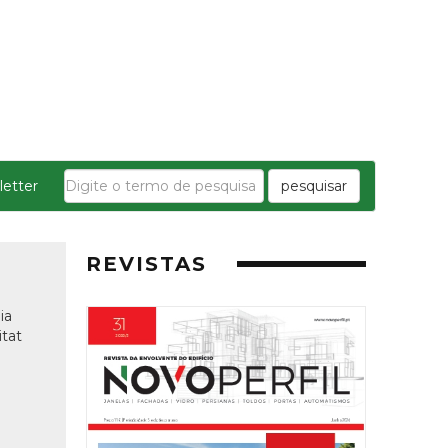
etter
pesquisar
REVISTAS
ia
itat