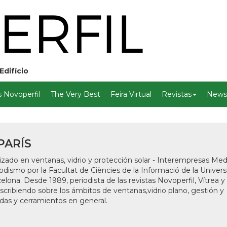
Edifício
 Novoperfil
The Very Best
Feira Virtual
Revistas
Newsl
PARÍS
lizado en ventanas, vidrio y protección solar - Interempresas Med
odismo por la Facultat de Ciències de la Informació de la Univers
ona. Desde 1989, periodista de las revistas Novoperfil, Vítrea y
escribiendo sobre los ámbitos de ventanas,vidrio plano, gestión y
adas y cerramientos en general.